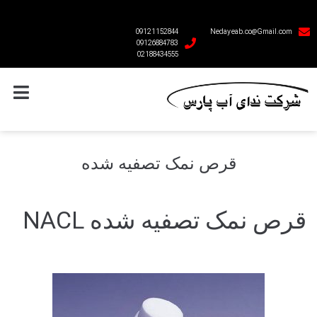
09121152844
Nedayeab.co@Gmail.com
09126884783
02188434555
قرص نمک تصفیه شده
قرص نمک تصفیه شده NACL