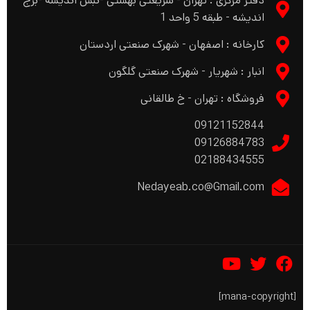
دفتر مرکزی : تهران - شریعتی بهشتی -نبش اندیشه -برج
اندیشه - طبقه 5 واحد 1
کارخانه : اصفهان - شهرک صنعتی اردستان
انبار : شهریار - شهرک صنعتی گلگون
فروشگاه : تهران - خ طالقانی
09121152844
09126884783
02188434555
Nedayeab.co@Gmail.com
[mana-copyright]