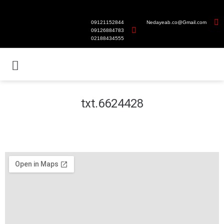
09121152844
Nedayeab.co@Gmail.com
09126884783
02188434555
6624428.txt