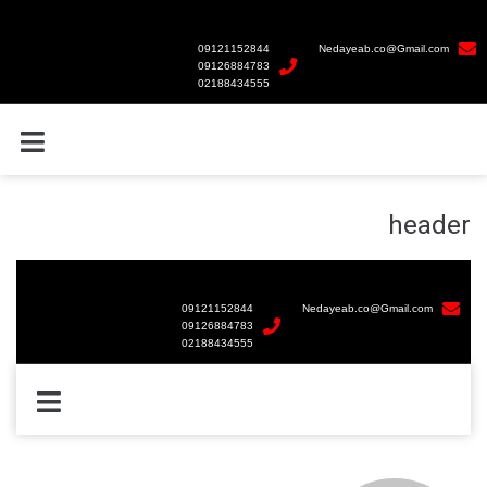
09121152844
Nedayeab.co@Gmail.com
09126884783
02188434555
header
09121152844
Nedayeab.co@Gmail.com
09126884783
02188434555