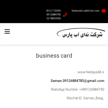
09121152844
Nedayeab.co@Gmail.com
09126884783
02188434555
business card
www.NedayeAB.ir
Saman.09126884783@gmail.com
WatsApp Number: +989126884783
Wechat ID: Saman_Beigi_