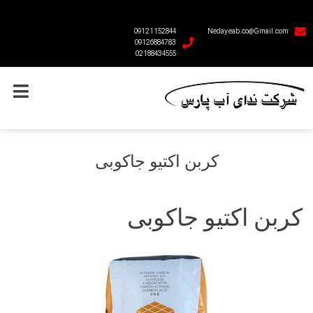
09121152844
Nedayeab.co@Gmail.com
09126884783
02188434555
کربن اکتیو جاکوبی
کربن اکتیو جاکوبی