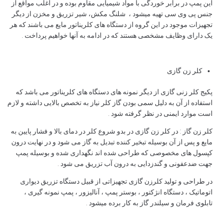
این پمپ در برابر خوردگی با مواد شیمیایی مقاوم بوده و در اغلب مواقع از
جنس پی وی سی تهیه میشود ، شلنگ مکش، شیر تزریق و مخزن از دیگر
تجهیزات موجود در این گروه از دستگاه های کلریناتور مایع می باشند که هر
یک دارای وظایف مشخصی هستند که در ادامه به آنها خواهیم پرداخت .
کلر زن گازی
پکیج کلر زنی گازی از دیگر نمونه های دستگاه های کلریناتور می باشد که
استفاده از آن به دلیل سمی بودن گاز کلر نیاز به تخصص بالایی داشته و لازم
است موارد ایمنی در نظر گرفته شود .
کلر زن گاز : در کلر زن گازی در بدو شروع کلر در دمای بالا و فشار پایین به
مایع و پس از آن بوسیله تبخیر کننده تبدیل به گاز می شود و در نهایت درون
کپسول های مخصوصی که طراحی شده اند نگهداری شده و بوسیله پمپ
جهت ضدعفونی و گندزدایی به درون آب تزریق می شود .
در طراحی و تولید کلرزن گازی تجهیزاتی از قبیل دستگاه تزریق دیواری
اتوماتیک ، دستگاه انژکتور ، بوستر پمپ ، آنالیزور ، پمپ نمونه گیری ،
تابلوی فرمان و سیلندر گاز به کار برده میشود .