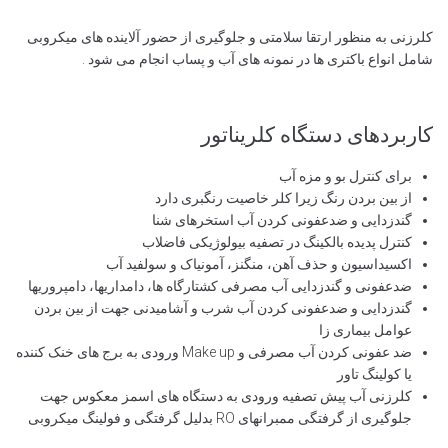
کلرزنی به منظور ارتقا سلامتی و جلوگیری از حضور آلاینده های میکروبی
شامل انواع باکتری ها در نمونه های آب و پساب انجام می شود .
کاربردهای دستگاه کلریناتور
برای کنترل بو و مزه آب
از بین بردن رنگ زیرا کلر خاصیت رنگبری دارد
گندزدایی و ضدعفونی کردن آب استخرهای شنا
کنترل پدیده بالکینگ در تصفیه بیولوژیکی فاضلاب
اکسیداسیون و حذف آهن، منگنز، آمونیاک و سولفید آب
ضدعفونی و گندزدایی آب مصرفی کشتارگاه ها، دامداریها، دامپروریها
گندزدایی و ضدعفونی کردن آب شرب و آشامیدنی جهت از بین بردن
عوامل بیماری زا
ضد عفونی کردن آب مصرفی و Make up ورودی به برج های خنک کننده
یا کولینگ تاور
کلرزنی آب پیش تصفیه ورودی به دستگاه های اسمز معکوس جهت
جلوگیری از گرفتگی ممبرانهای RO بدلیل گرفتگی و فولینگ میکروبی