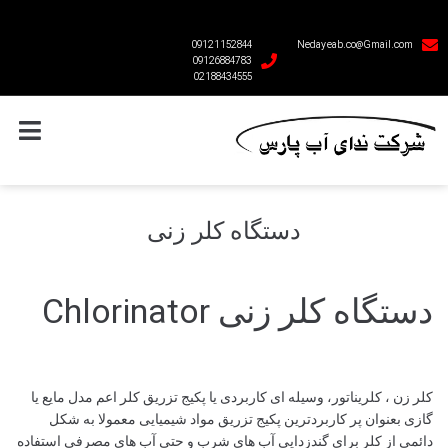
09121152844
Nedayeab.co@Gmail.com
09126884783
02188434555
دستگاه کلر زنی
دستگاه کلر زنی Chlorinator
کلر زن ، کلریناتور، وسیله ای کاربردی یا پکیج تزریق کلر اعم مدل مایع یا
گازی بعنوان پر کاربردترین پکیج تزریق مواد شیمیایی معمولا به شکل
دائمی از کلر برای گندزدایی آب های شرب و حتی آب های مصرفی استفاده