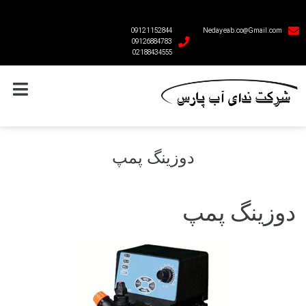
09121152844
Nedayeab.co@Gmail.com
09126884783
02188434555
دوزینگ پمپ
دوزینگ پمپ