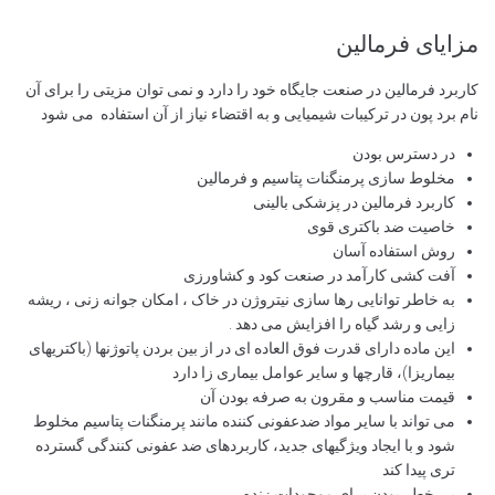
مزایای فرمالین
کاربرد فرمالین در صنعت جایگاه خود را دارد و نمی توان مزیتی را برای آن
نام برد پون در ترکیبات شیمیایی و به اقتضاء نیاز از آن استفاده می شود
در دسترس بودن
مخلوط سازی پرمنگنات پتاسیم و فرمالین
کاربرد فرمالین در پزشکی بالینی
خاصیت ضد باکتری قوی
روش استفاده آسان
آفت کشی کارآمد در صنعت کود و کشاورزی
به خاطر توانایی رها ‌سازی نیتروژن در خاک ، امکان جوانه زنی ، ریشه
زایی و رشد گیاه را افزایش می دهد .
این ماده دارای قدرت فوق العاده ای در از بین بردن پاتوژنها (باکتریهای
بیماریزا)، قارچها و سایر عوامل بیماری زا دارد
قیمت مناسب و مقرون به صرفه بودن آن
می تواند با سایر مواد ضدعفونی کننده مانند پرمنگنات پتاسیم مخلوط
شود و با ایجاد ویژگیهای جدید، کاربردهای ضد عفونی کنندگی گسترده
تری پیدا کند
بی خطر بودن برای موجودات زنده