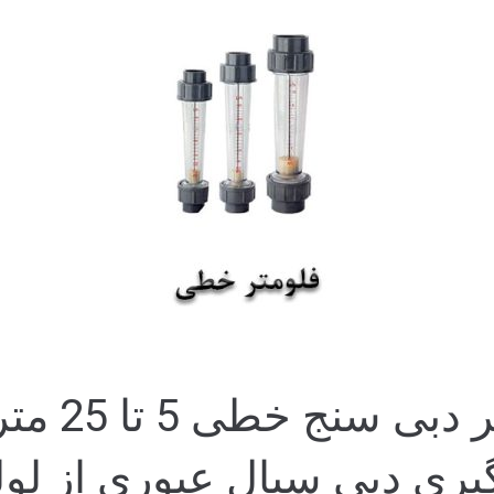
فلومتر یا 
یری دبی سیال عبوری از لول