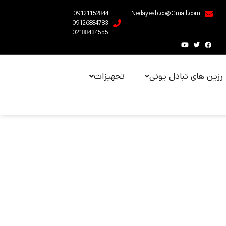
09121152844
Nedayeab.co@Gmail.com
09126884783
02188434555
رزین های تبادل یونی
تجهیزات