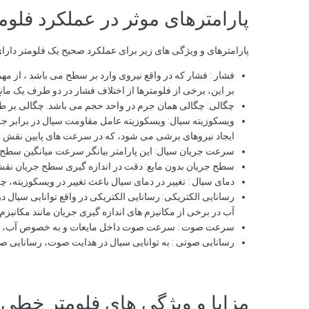
پارامترهای موثر در عملکرد فلوم
پارامترهای و ویژگی های زیر برای عملکرد صحیح یک فلومتر دارا
فشار : فشار که در واقع نیروی وارد بر سطح می باشد ، از م
بر این، برخی از فلومترها از اختلاف فشار در دو طرف یک مانع
چگالی: چگالی همان جرم در واحد حجم می باشد. چگالی بر طبیعت
ویسکوزیته سیال: ویسکوزیته عامل مقاومت سیال در برابر جریان
ایجاد نیروهای برشی می شود، که در سرعت های پایین نقش خود
سرعت جریان سیال: این پارامتر بیانگر سرعت میانگین سطح 
سطح جریان بدون مایع: دقت در اندازه گیری سطح جریان نق
دمای سیال : تغییر در دمای سیال باعث تغییر در ویسکوزیته، 
رسانایی الکتریکی: رسانایی الکتریکی در واقع توانایی سیال 
آب در برخی از مکانیزم های اندازه گیری جریان مانند مکانیزم
سرعت صوت : سرعت صوت داخل مایعات و به خصوص آب، از س
رسانایی صوتی : به توانایی سیال در هدایت صوت، رسانایی ص
مزایا و ویژگی های فلومتر خطی 