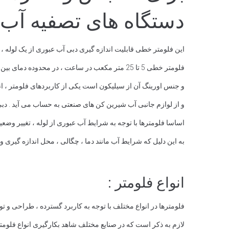
دستگاه های تصفیه آب ص
این فلومتر خطی قابلیت اندازه گیری دبی آب عبوری از یک لوله ، در محدوده بین 5 تا 25 متر مکعب در ساعت را دارد . جنس بدنه این فلومتر خطی از AS و جنس 
فلومتر خطی 5 تا 25 متر مکعب در ساعت ، در محدوده دمای بین 0 تا 60 درجه سانتی گراد دارای کارکرد مناسبی است . حداکثر فشار کاری این فلومتر برابر با 6 بار می باشد .
و جنس اورینگ آن از سیلیکون است یکی از کاربردهای فلومتر ، 
و از لوازم جانبی آب شیرین کن های صنعتی به حساب می آید . دبی
اساسا فلومترها با توجه به شرایط آب عبوری از لوله ، تغییر وضعیت 
به این دلیل که شرایط آب مانند دما ، چگالی ، محل اندازه گیری 
انواع فلومتر :
فلومترها در انواع مختلف با توجه به کاربرد گسترده ، طراحی و تول
لازم به ذکر است که در صنایع مختلف شاهد بکارگیری انواع فلومترها