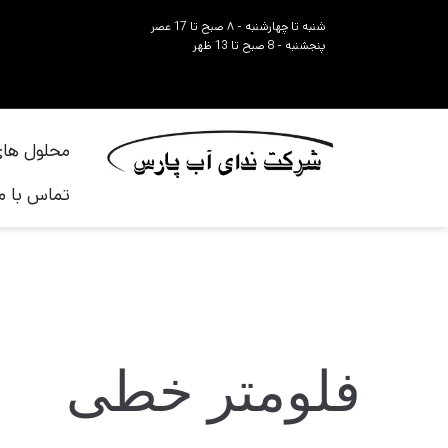
شنبه تا چهارشنبه - ۸ صبح تا 17 عصر
پنجشنبه - 8 صبح تا 13 ظهر
محلول های
تماس با ما
فلومتر خطی