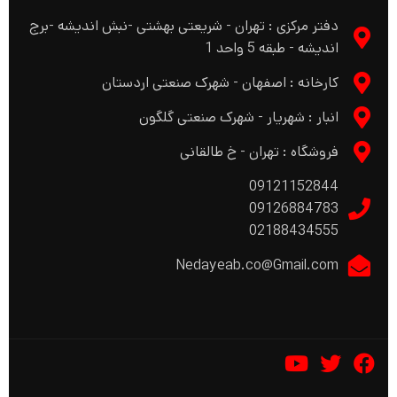
دفتر مرکزی : تهران - شریعتی بهشتی -نبش اندیشه -برج
اندیشه - طبقه 5 واحد 1
کارخانه : اصفهان - شهرک صنعتی اردستان
انبار : شهریار - شهرک صنعتی گلگون
فروشگاه : تهران - خ طالقانی
09121152844
09126884783
02188434555
Nedayeab.co@Gmail.com