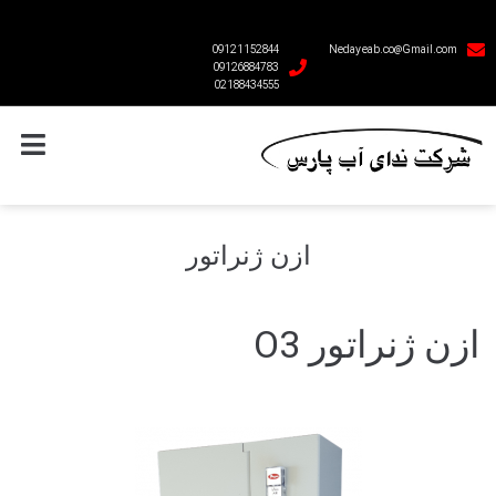
09121152844
Nedayeab.co@Gmail.com
09126884783
02188434555
ازن ژنراتور
ازن ژنراتور O3